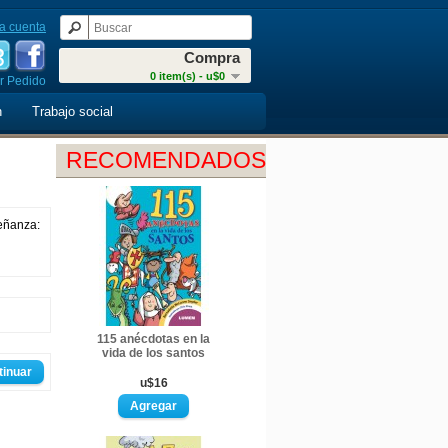
a cuenta
Compra
0 item(s) - u$0
r Pedido
n
Trabajo social
RECOMENDADOS
señanza:
115 anécdotas en la
vida de los santos
tinuar
u$16