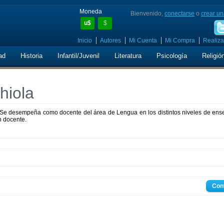
Moneda
Bienvenido,
conectarse
o
crear un
u$
$
Inicio
Autores
Mi Cuenta
Mi Compra
Realiza
ad
Historia
Infantil/Juvenil
Literatura
Psicología
Religió
hiola
ia. Se desempeña como docente del área de Lengua en los distintos niveles de en
n docente.
Con