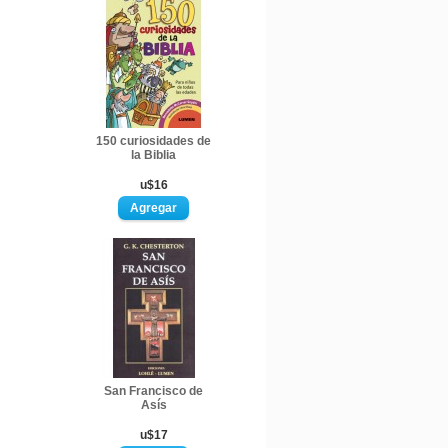
150 curiosidades de
la Biblia
u$16
San Francisco de
Asís
u$17