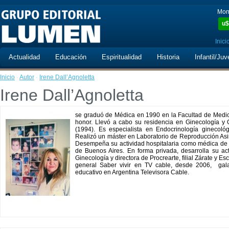
Mon
u$
Inici
Actualidad
Educación
Espiritualidad
Historia
Infantil/Juv
Inicio
·
Autor
·
Irene Dall’Agnoletta
Irene Dall’Agnoletta
se graduó de Médica en 1990 en la Facultad de Medic
honor. Llevó a cabo su residencia en Ginecología y O
(1994). Es especialista en Endocrinología ginecol
Realizó un máster en Laboratorio de Reproducción Asist
Desempeña su actividad hospitalaria como médica de pla
de Buenos Aires. En forma privada, desarrolla su acti
Ginecología y directora de Procrearte, filial Zárate y 
general Saber vivir en TV cable, desde 2006, ga
educativo en Argentina Televisora Cable.