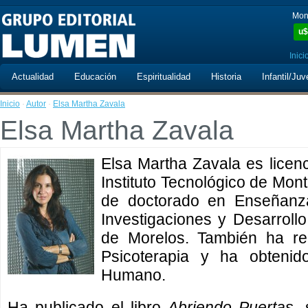
Mon
u$
Inici
Actualidad
Educación
Espiritualidad
Historia
Infantil/Juv
Inicio
·
Autor
·
Elsa Martha Zavala
Elsa Martha Zavala
Elsa Martha Zavala es licen
Instituto Tecnológico de Mont
de doctorado en Enseñanza
Investigaciones y Desarrol
de Morelos. También ha re
Psicoterapia y ha obtenid
Humano.
Ha publicado el libro
Abriendo Puertas
,