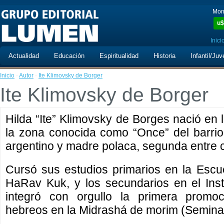
Mon
u$
Inici
Actualidad
Educación
Espiritualidad
Historia
Infantil/Juv
Inicio
·
Autor
·
Ite Klimovsky de Borger
Ite Klimovsky de Borger
Hilda “Ite” Klimovsky de Borges nació en 
la zona conocida como “Once” del barrio
argentino y madre polaca, segunda entre 
Cursó sus estudios primarios en la Escu
HaRav Kuk, y los secundarios en el Instit
integró con orgullo la primera promoc
hebreos en la Midrashá de morim (Semina