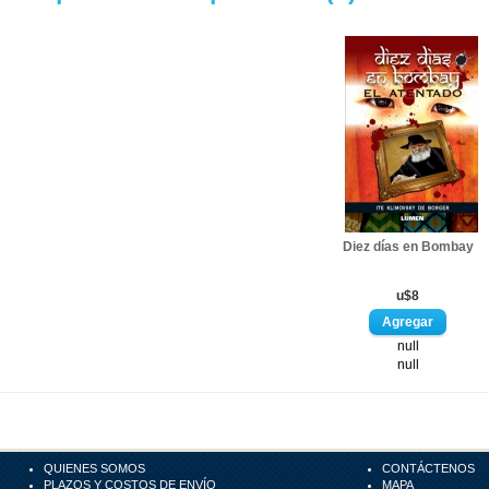
Diez días en Bombay
u$8
null
null
QUIENES SOMOS
CONTÁCTENOS
PLAZOS Y COSTOS DE ENVÍO
MAPA