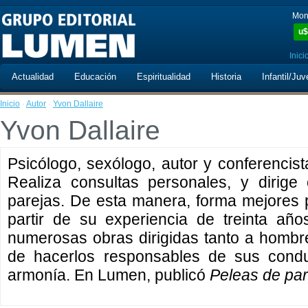
Mon
u$
Inici
Actualidad
Educación
Espiritualidad
Historia
Infantil/Juv
Inicio
·
Autor
·
Yvon Dallaire
Yvon Dallaire
Psicólogo, sexólogo, autor y conferencist
Realiza consultas personales, y dirige 
parejas. De esta manera, forma mejores 
partir de su experiencia de treinta año
numerosas obras dirigidas tanto a hombr
de hacerlos responsables de sus condu
armonía. En Lumen, publicó
Peleas de par