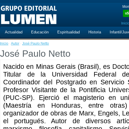
Mon
u$
Inici
Actualidad
Educación
Espiritualidad
Historia
Infantil/Juv
Inicio
·
Autor
·
José Paulo Netto
José Paulo Netto
Nacido en Minas Gerais (Brasil), es Docto
Titular de la Universidad Federal 
Coordinador del Postgrado en Servicio 
Profesor Visitante de la Pontificia Univ
(PUC-SP). Ejerció el magisterio en uni
(Maestría en Honduras, entre otras
organizador de obras de Marx, Engels, Len
el portugués. Autor de diversos artícu
marxismo, filosofía, capitalismo, Servi