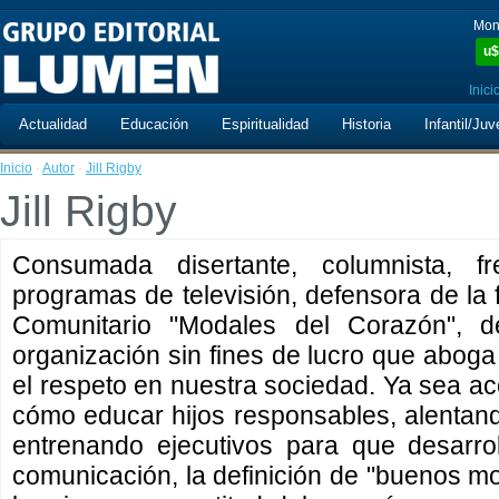
Mon
u$
Inici
Actualidad
Educación
Espiritualidad
Historia
Infantil/Juv
Inicio
·
Autor
·
Jill Rigby
Jill Rigby
Consumada disertante, columnista, fr
programas de televisión, defensora de la 
Comunitario "Modales del Corazón", 
organización sin fines de lucro que aboga 
el respeto en nuestra sociedad. Ya sea a
cómo educar hijos responsables, alentan
entrenando ejecutivos para que desarrol
comunicación, la definición de "buenos mo