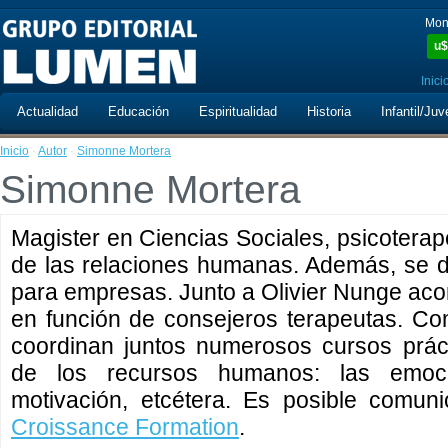
Mon
u$
Inici
Actualidad
Educación
Espiritualidad
Historia
Infantil/Juv
Inicio
·
Autor
·
Simonne Mortera
Simonne Mortera
Magister en Ciencias Sociales, psicoterap
de las relaciones humanas. Además, se d
para empresas. Junto a Olivier Nunge ac
en función de consejeros terapeutas. Co
coordinan juntos numerosos cursos práct
de los recursos humanos: las emoci
motivación, etcétera. Es posible comun
Croissance Formation
.