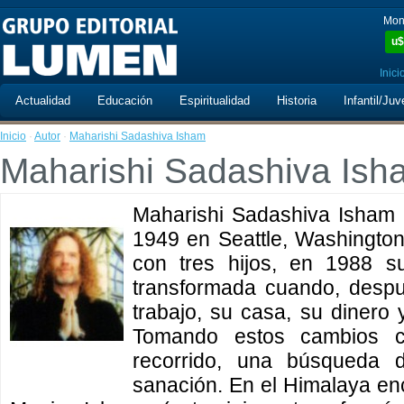
Mon
u$
Inici
Actualidad
Educación
Espiritualidad
Historia
Infantil/Juv
Inicio
·
Autor
·
Maharishi Sadashiva Isham
Maharishi Sadashiva Ish
Maharishi Sadashiva Isham (
1949 en Seattle, Washingto
con tres hijos, en 1988 s
transformada cuando, despu
trabajo, su casa, su dinero
Tomando estos cambios c
recorrido, una búsqueda 
sanación. En el Himalaya enc