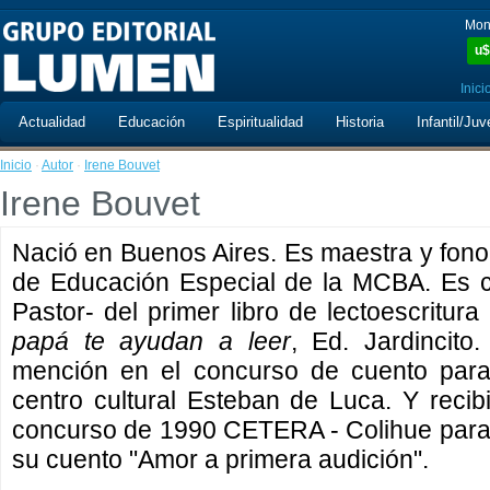
Mon
u$
Inici
Actualidad
Educación
Espiritualidad
Historia
Infantil/Juv
Inicio
·
Autor
·
Irene Bouvet
Irene Bouvet
Nació en Buenos Aires. Es maestra y fonoa
de Educación Especial de la MCBA. Es 
Pastor- del primer libro de lectoescritura 
papá te ayudan a leer
, Ed. Jardincit
mención en el concurso de cuento para
centro cultural Esteban de Luca. Y reci
concurso de 1990 CETERA - Colihue para 
su cuento "Amor a primera audición".