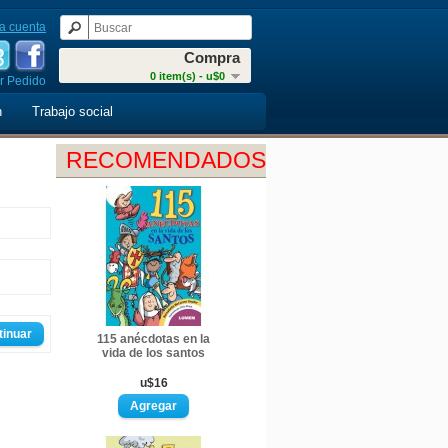
a cuenta
Compra
0 item(s) - u$0
r Pedido
n
Trabajo social
RECOMENDADOS
tinuar
115 anécdotas en la
vida de los santos
u$16