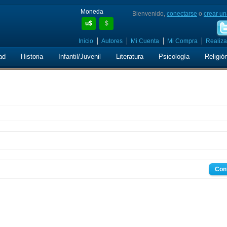
Moneda
Bienvenido,
conectarse
o
crear un
u$
$
Inicio
Autores
Mi Cuenta
Mi Compra
Realiza
ad
Historia
Infantil/Juvenil
Literatura
Psicología
Religió
Con