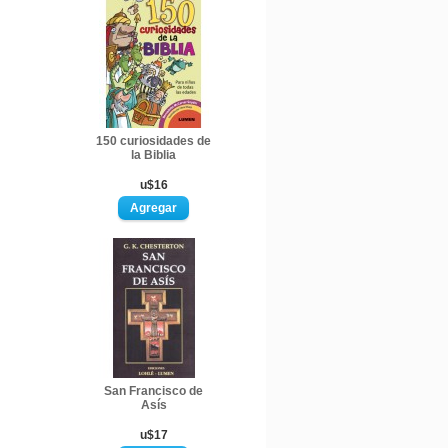
150 curiosidades de
la Biblia
u$16
San Francisco de
Asís
u$17