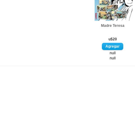
Madre Teresa
u$20
null
null