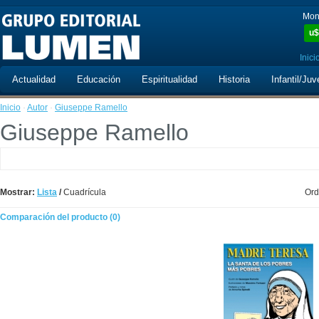
Mon
u$
Inici
Actualidad
Educación
Espiritualidad
Historia
Infantil/Juv
Inicio
·
Autor
·
Giuseppe Ramello
Giuseppe Ramello
Mostrar:
Lista
/
Cuadrícula
Ord
Comparación del producto (0)