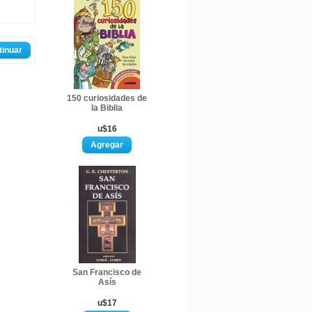
tinuar
150 curiosidades de
la Biblia
u$16
San Francisco de
Asís
u$17