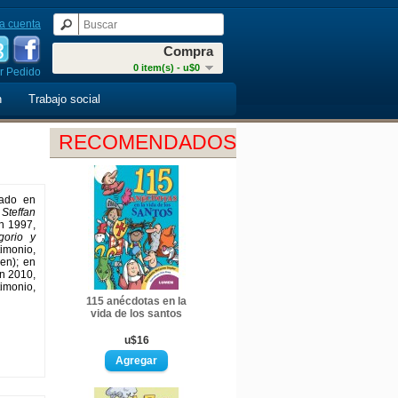
a cuenta
Compra
0 item(s) - u$0
r Pedido
n
Trabajo social
RECOMENDADOS
iado en
Steffan
n 1997,
gorio y
timonio,
en); en
en 2010,
timonio,
115 anécdotas en la
vida de los santos
u$16