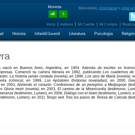
Moneda
Bienvenido,
conectarse
o
crear un
u$
$
Inicio
Autores
Mi Cuenta
Mi Compra
Realiza
ad
Historia
Infantil/Juvenil
Literatura
Psicología
Religió
yra
a nació en Buenos Aires, Argentina, en 1954. Además de escritor es licenc
mpresas. Comenzó su carrera literaria en 1992, publicando
Los cuadernos de 
edro. La historia jamás contada
(novela); en 1996,
Los ojos de María
(novela); e
elia
(crónica); en 1999,
Los Apóstoles
(historias noveladas); en 2000,
Gre
; en 2001,
Abriendo el corazón. Confesiones de un peregrino a Medjugorje
(tes
n Gloria morir
(novela); en 2003,
El camino de la Misericordia
(testimonio, Lum
speranza
(testimonio, Lumen); en 2008,
Diálogo con el Islam
(testimonio, Lumen); 
estimonio, Lumen); en 2011
Tengo sed. Tras los pasos de Teresa de Calcuta
(tes