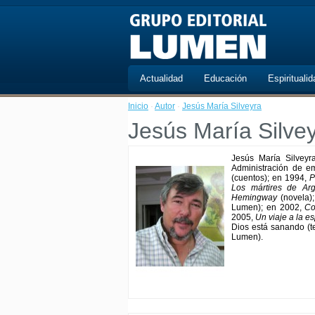
Actualidad
Educación
Espiritualid
Inicio
·
Autor
·
Jesús María Silveyra
Jesús María Silve
Jesús María Silveyr
Administración de e
(cuentos); en 1994,
P
Los mártires de Arg
Hemingway
(novela)
Lumen); en 2002,
Co
2005,
Un viaje a la e
Dios está sanando (t
Lumen).