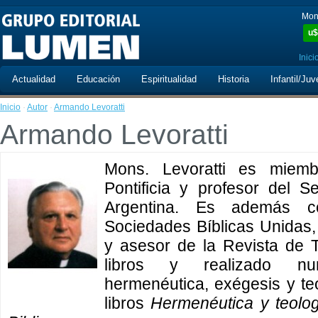
Mon
u$
Inici
Actualidad
Educación
Espiritualidad
Historia
Infantil/Juv
Inicio
·
Autor
·
Armando Levoratti
Armando Levoratti
Mons. Levoratti es miemb
Pontificia y profesor del 
Argentina. Es además co
Sociedades Bíblicas Unidas, 
y asesor de la Revista de T
libros y realizado nu
hermenéutica, exégesis y te
libros
Hermenéutica y teolog