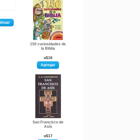
tinuar
150 curiosidades de
la Biblia
u$16
San Francisco de
Asís
u$17