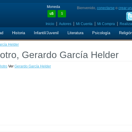
Moneda
Bienvenido,
conectarse
o
crear un
u$
$
Inicio
Autores
Mi Cuenta
Mi Compra
Realiza
ad
Historia
Infantil/Juvenil
Literatura
Psicología
Religió
arcía Helder
otro, Gerardo García Helder
Dotro
Ver
Gerardo García Helder