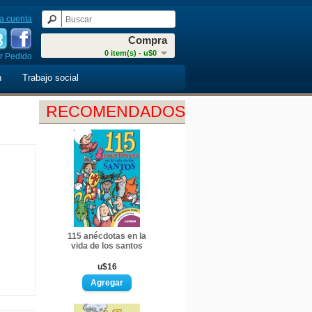
a cuenta
Compra
0 item(s) - u$0
r Pedido
n
Trabajo social
RECOMENDADOS
115 anécdotas en la
vida de los santos
u$16