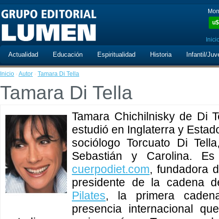
Mon
u$
Inici
Actualidad
Educación
Espiritualidad
Historia
Infantil/Juv
Inicio
·
Autor
·
Tamara Di Tella
Tamara Di Tella
Tamara Chichilnisky de Di T
estudió en Inglaterra y Esta
sociólogo Torcuato Di Tella
Sebastián y Carolina. Es 
cuerpodiet.com
, fundadora 
presidente de la cadena 
Pilates
, la primera caden
presencia internacional q