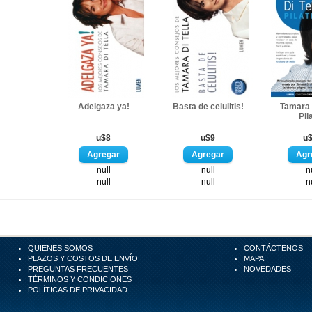
Adelgaza ya!
Basta de celulitis!
Tamara D
Pil
u$8
u$9
u
null
null
n
null
null
n
QUIENES SOMOS
CONTÁCTENOS
PLAZOS Y COSTOS DE ENVÍO
MAPA
PREGUNTAS FRECUENTES
NOVEDADES
TÉRMINOS Y CONDICIONES
POLÍTICAS DE PRIVACIDAD