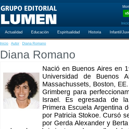
Mon
u$
Inici
Actualidad
Educación
Espiritualidad
Historia
Infantil/Juv
Inicio
·
Autor
·
Diana Romano
Diana Romano
Nació en Buenos Aires en 19
Universidad de Buenos Ai
Massachussets, Boston, EE. 
Grimberg para perfeccionam
Israel. Es egresada de l
Primera Escuela Argentina d
por Patricia Stokoe. Cursó s
por Gerda Alexander y Berta