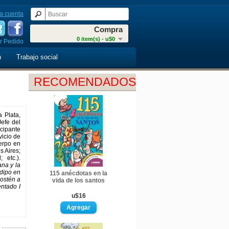
a cuenta
Compra
0 item(s) - u$0
r Pedido
n
Trabajo social
RECOMENDADOS
 Plata,
Jefe del
icipante
vicio de
uerpo en
s Aires;
 etc.).
ana y la
Edipo en
115 anécdotas en la
sostén a
vida de los santos
ntado I
u$16