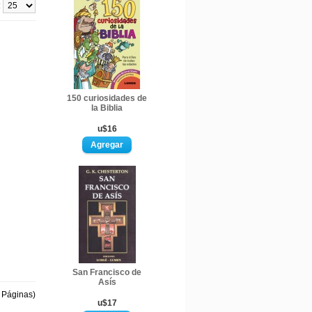
:
150 curiosidades de
la Biblia
u$16
San Francisco de
Asís
1 Páginas)
u$17