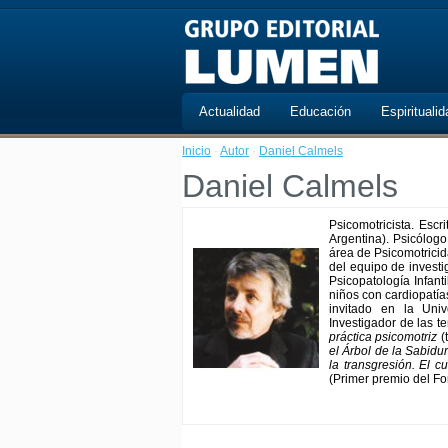
Actualidad
Educación
Espiritualid
Inicio
·
Autor
·
Daniel Calmels
Daniel Calmels
Psicomotricista. Esc
Argentina). Psicólogo
área de Psicomotricida
del equipo de investi
Psicopatología Infanti
niños con cardiopatía
invitado en la Univ
Investigador de las t
práctica psicomotriz
(
el Árbol de la Sabidur
la transgresión. El c
(Primer premio del Fo