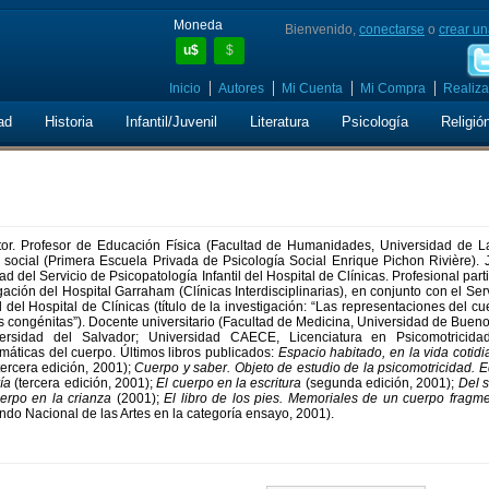
Moneda
Bienvenido,
conectarse
o
crear un
u$
$
Inicio
Autores
Mi Cuenta
Mi Compra
Realiza
ad
Historia
Infantil/Juvenil
Literatura
Psicología
Religió
ritor. Profesor de Educación Física (Facultad de Humanidades, Universidad de La
 social (Primera Escuela Privada de Psicología Social Enrique Pichon Rivière). 
d del Servicio de Psicopatología Infantil del Hospital de Clínicas. Profesional part
gación del Hospital Garraham (Clínicas Interdisciplinarias), en conjunto con el Ser
l del Hospital de Clínicas (título de la investigación: “Las representaciones del c
s congénitas”). Docente universitario (Facultad de Medicina, Universidad de Bueno
ersidad del Salvador; Universidad CAECE, Licenciatura en Psicomotricidad;
emáticas del cuerpo. Últimos libros publicados:
Espacio habitado, en la vida cotidi
tercera edición, 2001);
Cuerpo y saber. Objeto de estudio de la psicomotricidad. 
ía
(tercera edición, 2001);
El cuerpo en la escritura
(segunda edición, 2001);
Del 
uerpo en la crianza
(2001);
El libro de los pies. Memoriales de un cuerpo fragme
ndo Nacional de las Artes en la categoría ensayo, 2001).