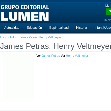
Mon
u$
Inici
Actualidad
Educación
Espiritualidad
Historia
Infantil/Juv
Inicio
·
Autor
·
James Petras, Henry Veltmeyer
James Petras, Henry Veltmeye
Ver
James Petras
Ver
Henry Veltmeyer