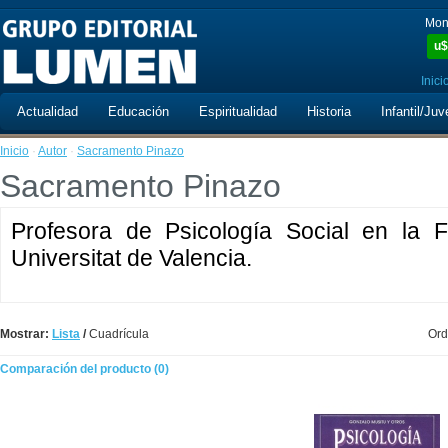
Mon
u$
Inici
Actualidad
Educación
Espiritualidad
Historia
Infantil/Juv
Inicio
·
Autor
·
Sacramento Pinazo
Sacramento Pinazo
Profesora de Psicología Social en la F
Universitat de Valencia.
Mostrar:
Lista
/
Cuadrícula
Ord
Comparación del producto (0)