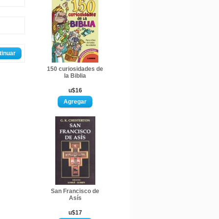
tinuar
150 curiosidades de
la Biblia
u$16
San Francisco de
Asís
u$17