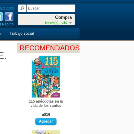
a cuenta
Compra
0 item(s) - u$0
r Pedido
n
Trabajo social
RECOMENDADOS
E.
115 anécdotas en la
vida de los santos
u$16