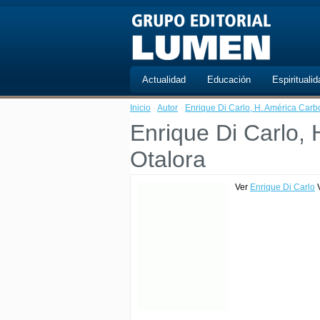
Actualidad
Educación
Espiritualid
Inicio
·
Autor
·
Enrique Di Carlo, H. América Carbo
Enrique Di Carlo, 
Otalora
Ver
Enrique Di Carlo