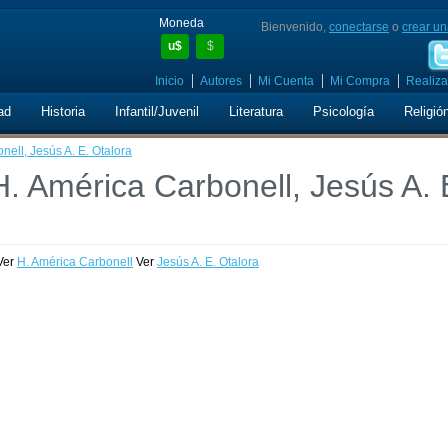
Moneda
Bienvenido,
conectarse
o
crear un
u$
$
Inicio
Autores
Mi Cuenta
Mi Compra
Realiza
ad
Historia
Infantil/Juvenil
Literatura
Psicología
Religió
nell, Jesús A. E. Otalora
H. América Carbonell, Jesús A. 
Ver
H. América Carbonell
Ver
Jesús A. E. Otalora