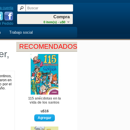
a cuenta
Compra
0 item(s) - u$0
r Pedido
n
Trabajo social
RECOMENDADOS
er,
entinos,
paron en
 por el
año.
115 anécdotas en la
vida de los santos
u$16