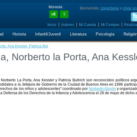
Moneda
Bienvenido,
conectarse
o
crear un
u$
$
Inicio
Autores
Mi Cuenta
Mi Compra
Realiza
ad
Historia
Infantil/Juvenil
Literatura
Psicología
Religió
rta, Ana Kessler, Patricia Bul
, Norberto la Porta, Ana Kessl
orberto La Porta, Ana Kessler y Patricia Bullrich son reconocidos políticos arg
ndidatos a la Jefatura de Gobierno de la Ciudad de Buenos Aires en 1996 partici
derechos de los niños y adolescentes" coordinado por
Norberto Alayón
y organizado
a Defensa de los Derechos de la Infancia y Adolescencia el 28 de mayo de dicho 