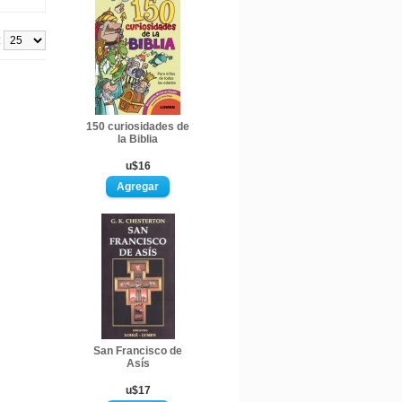
:
150 curiosidades de
la Biblia
u$16
San Francisco de
Asís
u$17