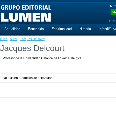
Mon
u$
Inici
Actualidad
Educación
Espiritualidad
Historia
Infantil/Juv
Inicio
·
Autor
·
Jacques Delcourt
Jacques Delcourt
Profesor de la Universidad Católica de Lovaina, Bélgica.
No existen productos de este Autor.