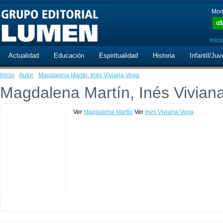
Mon
u$
Inici
Actualidad
Educación
Espiritualidad
Historia
Infantil/Juv
Inicio
·
Autor
·
Magdalena Martín, Inés Viviana Vega
Magdalena Martín, Inés Vivian
Ver
Magdalena Martín
Ver
Inés Viviana Vega