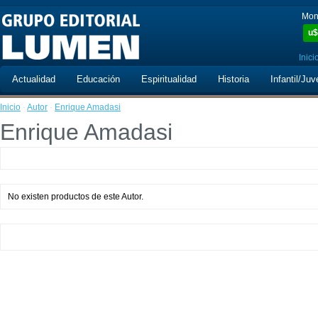
Mon
u$
Inici
Actualidad
Educación
Espiritualidad
Historia
Infantil/Juv
Inicio
·
Autor
·
Enrique Amadasi
Enrique Amadasi
No existen productos de este Autor.