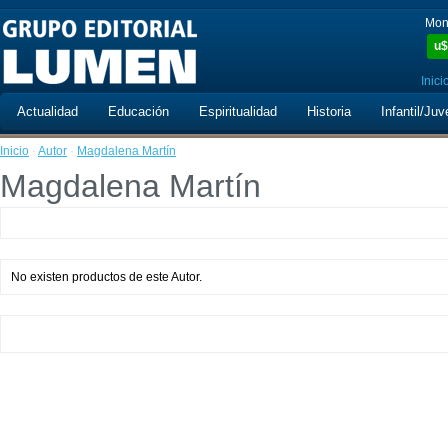
Mon
u$
Inici
Actualidad
Educación
Espiritualidad
Historia
Infantil/Juv
Inicio
·
Autor
·
Magdalena Martín
Magdalena Martín
No existen productos de este Autor.