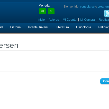
Moneda
Bienvenido,
conectarse
o
crear un
u$
$
Inicio
Autores
Mi Cuenta
Mi Compra
Realiza
ad
Historia
Infantil/Juvenil
Literatura
Psicología
Religió
ersen
Con