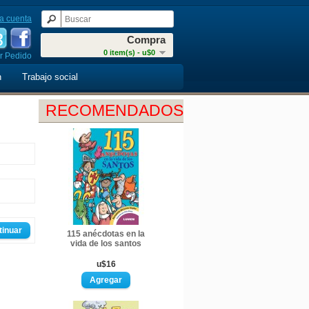
a cuenta
Compra
0 item(s) - u$0
r Pedido
n
Trabajo social
RECOMENDADOS
tinuar
115 anécdotas en la
vida de los santos
u$16