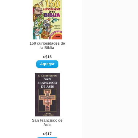
150 curiosidades de
la Biblia
u$16
San Francisco de
Asís
u$17