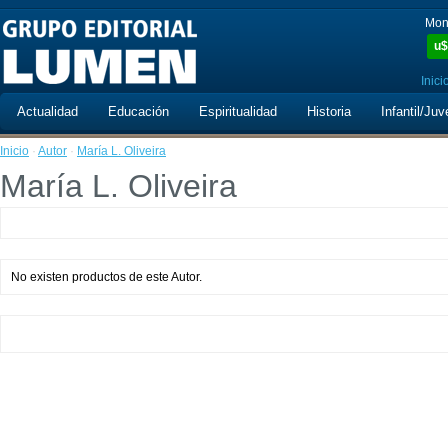
Mon
u$
Inici
Actualidad
Educación
Espiritualidad
Historia
Infantil/Juv
Inicio
·
Autor
·
María L. Oliveira
María L. Oliveira
No existen productos de este Autor.